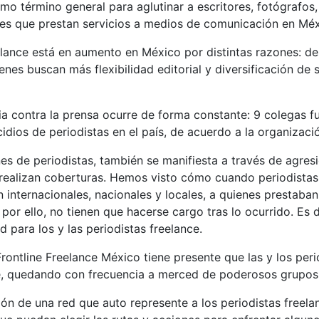
o término general para aglutinar a escritores, fotógrafos, 
dores que prestan servicios a medios de comunicación en Méx
lance está en aumento en México por distintas razones: de
enes buscan más flexibilidad editorial y diversificación de
a contra la prensa ocurre de forma constante: 9 colegas f
idios de periodistas en el país, de acuerdo a la organiza
es de periodistas, también se manifiesta a través de agresi
s realizan coberturas. Hemos visto cómo cuando periodista
nternacionales, nacionales y locales, a quienes prestaban 
r ello, no tienen que hacerse cargo tras lo ocurrido. Es dec
 para los y las periodistas freelance.
rontline Freelance México tiene presente que las y los per
e, quedando con frecuencia a merced de poderosos grupos
n de una red que auto represente a los periodistas freelan